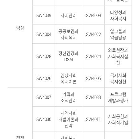
다양성과
SW4039
사례관리
SW4009
사회복지
임상
공공보건과
알코올과
SW4004
SW4022
사회복지
약물남용
의료현장과
정신건강과
SW4028
SW4024
사회복지실
DSM
천
임상사회
국제사회
SW4026
SW4005
복지이론
복지실천
기획과
프로그램
SW4007
SW4033
조직관리
개발과평가
지역사회
사회공헌과
SW4030
개발이론과
SW4011
사회적기업
전략
정책
사회복지